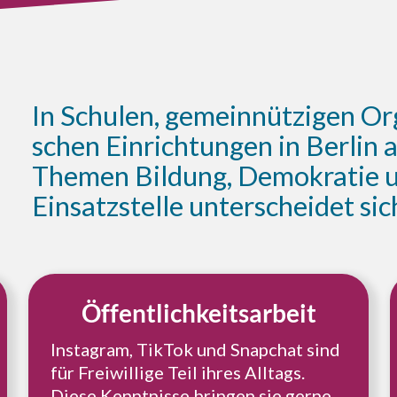
In Schulen, gemein­nüt­zi­gen Orga
schen Ein­rich­tun­gen in Berlin ar
Themen Bildung, Demo­kra­tie und 
Ein­satz­stel­le unter­schei­det 
Öffent­lich­keits­ar­beit
Insta­gram, TikTok und Snap­chat sind
für Frei­wil­li­ge Teil ihres Alltags.
Diese Kennt­nis­se bringen sie gerne