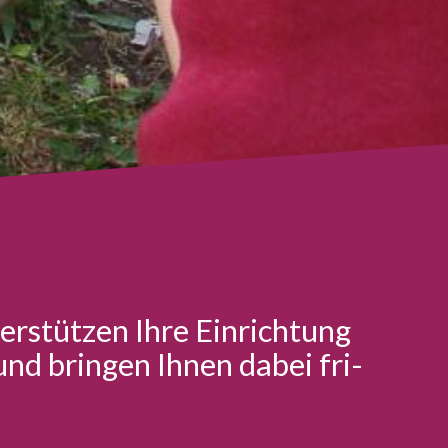
r­stüt­zen Ihre Ein­rich­tung
e und bringen Ihnen dabei fri­