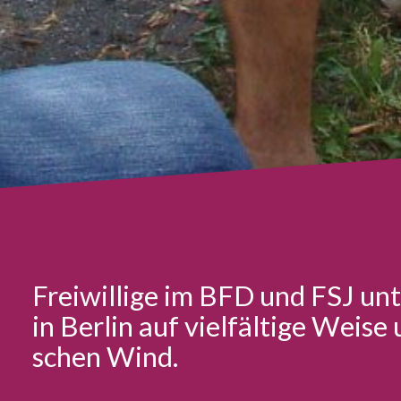
Frei­wil­li­ge im BFD und FSJ unte
in Berlin auf viel­fäl­ti­ge Weis
schen Wind.