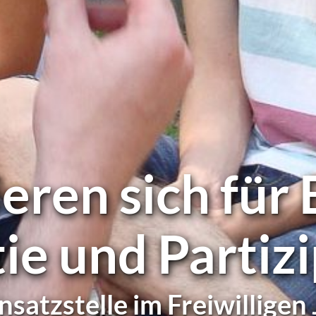
ie­ren sich für
ie und Partiz
satzstelle im Freiwilligen 