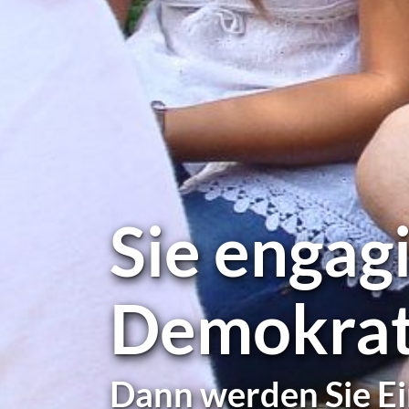
Sie enga­g
Demo­kra­t
Dann werden Sie Ein