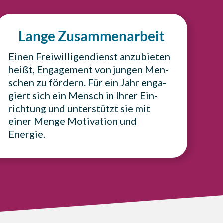
Lange Zusam­men­ar­beit
Einen Frei­wil­li­gen­dienst anzu­bie­ten
heißt, Enga­ge­ment von jungen Men­
schen zu fördern. Für ein Jahr enga­
giert sich ein Mensch in Ihrer Ein­
rich­tung und unter­stützt sie mit
einer Menge Moti­va­ti­on und
Energie.