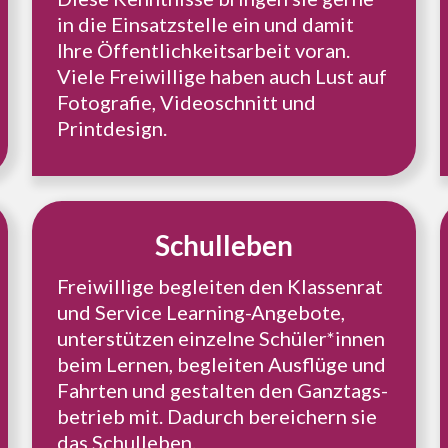
in die Ein­satz­stel­le ein und damit
Ihre Öffent­lich­keits­ar­beit voran.
Viele Frei­wil­li­ge haben auch Lust auf
Foto­gra­fie, Video­schnitt und
Printdesign.
Schul­le­ben
Frei­wil­li­ge beglei­ten den Klas­sen­rat
und Service Lear­ning-Ange­bo­te,
unter­stüt­zen ein­zel­ne Schüler*innen
beim Lernen, beglei­ten Aus­flü­ge und
Fahrten und gestal­ten den Ganz­tags­
be­trieb mit. Dadurch berei­chern sie
das Schulleben.