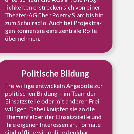
lich­kei­ten erstre­cken sich von einer
Theater-AG über Poetry Slam bis hin
zum Schul­ra­dio. Auch bei Pro­jekt­ta­
gen können sie eine zen­tra­le Rolle
übernehmen.
Poli­ti­sche Bildung
Frei­wil­li­ge ent­wi­ckeln Ange­bo­te zur
poli­ti­schen Bildung – im Team der
Ein­satz­stel­le oder mit anderen Frei­
wil­li­gen. Dabei knüpfen sie an die
The­men­fel­der der Ein­satz­stel­le und
ihre eigenen Inter­es­sen an. Formate
sind offline wie online denkbar.