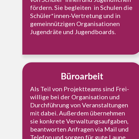
fördern. Sie beglei­ten in Schulen die
Schüler*innen-Vertretung und in
gemein­nüt­zi­gen Orga­ni­sa­tio­nen
Jugend­rä­te und Jugendboards.
Büro­ar­beit
Als Teil von Pro­jekt­teams sind Frei­
wil­li­ge bei der Orga­ni­sa­ti­on und
Durch­füh­rung von Ver­an­stal­tun­gen
mit dabei. Außer­dem über­neh­men
sie kon­kre­te Ver­wal­tungs­auf­ga­ben,
beant­wor­ten Anfra­gen via Mail und
Telefon und sorgen für gute Laune