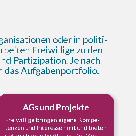
­ni­sa­tio­nen oder in poli­ti­
bei­ten Frei­wil­li­ge zu den
Par­ti­zi­pa­ti­on. Je nach
sich das Aufgabenportfolio.
AGs und Projekte
Frei­wil­li­ge bringen eigene Kom­pe­
ten­zen und Inter­es­sen mit und bieten
unter­schied­li­che AGs an. Die Mög­