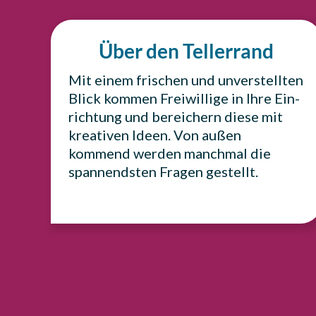
Über den Tellerrand
Mit einem fri­schen und unver­stell­ten
Blick kommen Frei­wil­li­ge in Ihre Ein­
rich­tung und berei­chern diese mit
krea­ti­ven Ideen. Von außen
kommend werden manch­mal die
span­nends­ten Fragen gestellt.