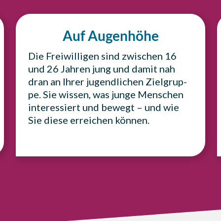
Auf Augen­hö­he
Die Frei­wil­li­gen sind zwi­schen 16
und 26 Jahren jung und damit nah
dran an Ihrer jugend­li­chen Ziel­grup­
pe. Sie wissen, was junge Men­schen
inter­es­siert und bewegt – und wie
Sie diese errei­chen können.