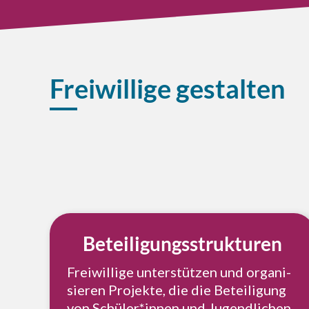
Freiwillige gestalten
Betei­li­gungs­struk­tu­ren
Frei­wil­li­ge unter­stüt­zen und orga­ni­
sie­ren Pro­jek­te, die die Betei­li­gung
von Schüler*innen und Jugend­li­chen