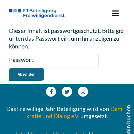
Skip
to
Toggle
content
Naviga
Dieser Inhalt ist pass­wort­ge­schützt. Bitte gib
Freiwillige*r werden
unten das Pass­wort ein, um ihn anzei­gen zu
können.
Ein­satz­stel­le werden
Pass­wort:
Über uns
Das Frei­wil­li­ge Jahr Betei­li­gung wird von
Demo­
kra­tie und Dialog e.V.
umgesetzt.