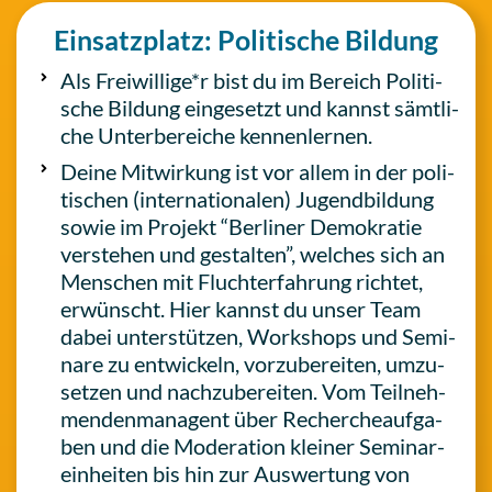
Ein­satz­platz: Poli­ti­sche Bildung
Als Freiwillige*r bist du im Bereich Poli­ti­
sche Bildung ein­ge­setzt und kannst sämt­li­
che Unter­be­rei­che kennenlernen.
Deine Mit­wir­kung ist vor allem in der poli­
ti­schen (inter­na­tio­na­len) Jugend­bil­dung
sowie im Projekt “Ber­li­ner Demo­kra­tie
ver­ste­hen und gestal­ten”, welches sich an
Men­schen mit Flucht­er­fah­rung richtet,
erwünscht. Hier kannst du unser Team
dabei unter­stüt­zen, Work­shops und Semi­
na­re zu ent­wi­ckeln, vor­zu­be­rei­ten, umzu­
set­zen und nach­zu­be­rei­ten. Vom Teil­neh­
men­den­ma­nagent über Recher­che­auf­ga­
ben und die Mode­ra­ti­on kleiner Semi­nar­
ein­hei­ten bis hin zur Aus­wer­tung von