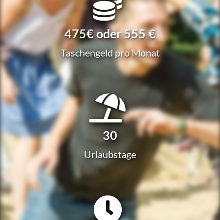
475€ oder 555 €
Taschen­geld pro Monat
30
Urlaubs­ta­ge