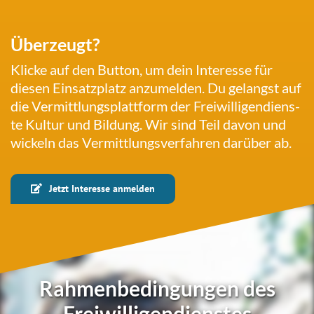
Über­zeugt?
Klicke auf den Button, um dein Inter­es­se für
diesen Ein­satz­platz anzu­mel­den. Du gelangst auf
die Ver­mitt­lungs­platt­form der Frei­wil­li­gen­diens­
te Kultur und Bildung. Wir sind Teil davon und
wickeln das Ver­mitt­lungs­ver­fah­ren darüber ab.
Jetzt Inter­es­se anmelden
Rahmenbedingungen des
Freiwilligendienstes