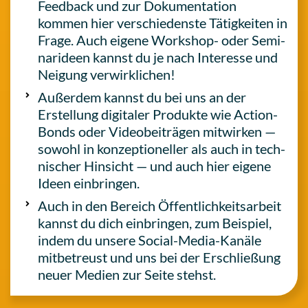
Feed­back und zur Doku­men­ta­ti­on
kommen hier ver­schie­dens­te Tätig­kei­ten in
Frage. Auch eigene Work­shop- oder Semi­
nar­ideen kannst du je nach Inter­es­se und
Neigung verwirklichen!
Außer­dem kannst du bei uns an der
Erstel­lung digi­ta­ler Pro­duk­te wie Action-
Bonds oder Video­bei­trä­gen mit­wir­ken —
sowohl in kon­zep­tio­nel­ler als auch in tech­
ni­scher Hin­sicht — und auch hier eigene
Ideen einbringen.
Auch in den Bereich Öffent­lich­keits­ar­beit
kannst du dich ein­brin­gen, zum Bei­spiel,
indem du unsere Social-Media-Kanäle
mit­be­treust und uns bei der Erschlie­ßung
neuer Medien zur Seite stehst.