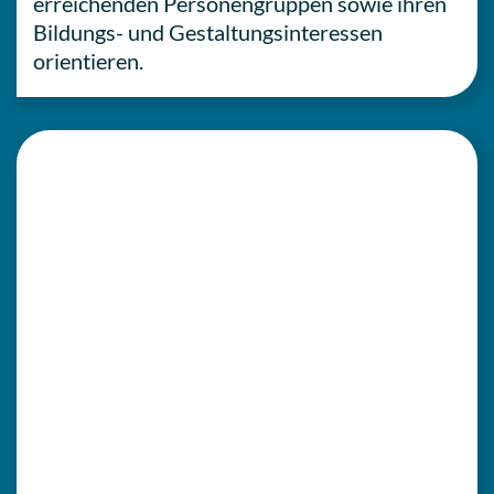
errei­chen­den Per­so­nen­grup­pen sowie ihren
Bil­dungs- und Gestal­tungs­in­ter­es­sen
orientieren.