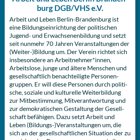
burg DGB/VHS e.V.
Arbeit und Leben Berlin-Bran­den­burg ist
eine Bil­dungs­ein­rich­tung der poli­ti­schen
Jugend- und Erwach­se­nen­bil­dung und setzt
seit nunmehr 70 Jahren Ver­an­stal­tun­gen der
(Weiter-)Bildung um. Der Verein richtet sich
ins­be­son­de­re an Arbeitnehmer*innen,
Arbeits­lo­se, junge und ältere Men­schen und
gesell­schaft­lich benach­tei­lig­te Per­so­nen­
grup­pen. Er will diese Per­so­nen durch poli­ti­
sche, soziale und kul­tu­rel­le Wei­ter­bil­dung
zur Mit­be­stim­mung, Mit­ver­ant­wor­tung und
zur demo­kra­ti­schen Gestal­tung der Gesell­
schaft befä­hi­gen. Dazu setzt Arbeit und
Leben (Bildungs-)Veranstaltungen um, die
sich an der gesell­schaft­li­chen Situa­ti­on der zu