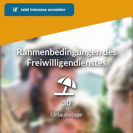
Jetzt Inter­es­se anmelden
Rahmenbedingungen des
Freiwilligendienstes
30
Urlaubs­ta­ge