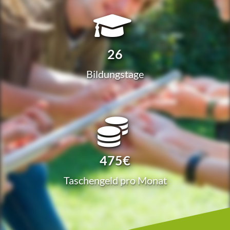
26
Bil­dungs­ta­ge
475€
Taschen­geld pro Monat