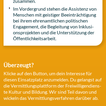
zusammen.
Im Vor­der­grund stehen die Assis­tenz von
Men­schen mit geis­ti­ger Beein­träch­ti­gung
bei ihrem ehren­amt­li­chen poli­ti­schen
Enga­ge­ment, die Beglei­tung von Inklu­si­
ons­pro­jek­ten und die Unter­stüt­zung der
Öffentlichkeitsarbeit.
Über­zeugt?
Klicke auf den Button, um dein Inter­es­se für
diesen Ein­satz­platz anzu­mel­den. Du gelangst auf
die Ver­mitt­lungs­platt­form der Frei­wil­li­gen­diens­
te Kultur und Bildung. Wir sind Teil davon und
wickeln das Ver­mitt­lungs­ver­fah­ren darüber ab.