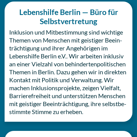
Lebens­hil­fe Berlin — Büro für
Selbstvertretung
Inklu­si­on und Mit­be­stim­mung sind wich­ti­ge
Themen von Men­schen mit geis­ti­ger Beein­
träch­ti­gung und ihrer Ange­hö­ri­gen im
Lebens­hil­fe Berlin e.V.. Wir arbei­ten inklu­siv
an einer Viel­zahl von behin­der­ten­po­li­ti­schen
Themen in Berlin. Dazu gehen wir in direk­ten
Kontakt mit Politik und Ver­wal­tung. Wir
machen Inklu­si­ons­pro­jek­te, zeigen Viel­falt,
Bar­rie­re­frei­heit und unter­stüt­zen Men­schen
mit geis­ti­ger Beein­träch­ti­gung, ihre selbst­be­
stimm­te Stimme zu erheben.