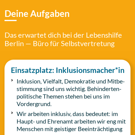
Deine Aufgaben
Das erwar­tet dich bei der Lebens­hil­fe
Berlin — Büro für Selbstvertretung
Ein­satz­platz: Inklusionsmacher*in
Inklu­si­on, Viel­falt, Demo­kra­tie und Mit­be­
stim­mung sind uns wichtig. Behin­der­ten­
po­li­ti­sche Themen stehen bei uns im
Vordergrund.
Wir arbei­ten inklu­siv, dass bedeu­tet: im
Haupt- und Ehren­amt arbei­ten wir eng mit
Men­schen mit geis­ti­ger Beein­träch­ti­gung