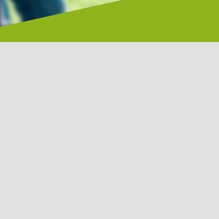
Impressionen
Einige Ein­drü­cke von der Lebens­hil­fe
Berlin