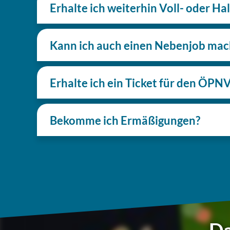
Erhalte ich wei­ter­hin Voll- oder 
Kann ich auch einen Neben­job ma
Erhalte ich ein Ticket für den ÖPN
Bekomme ich Ermäßigungen?