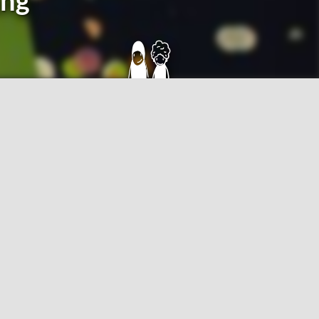
ung
426
Frei­wil­li­ge seit Gründung
 noch Fragen? Du willst