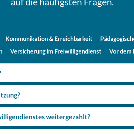
auf die häu­figs­ten Fragen.
Kom­mu­ni­ka­ti­on & Erreichbarkeit
Päd­ago­gi­sc
en
Ver­si­che­rung im Freiwilligendienst
Vor dem F
?
tützung?
l­li­gen­diens­tes weitergezahlt?