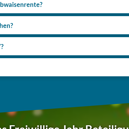
Halbwaisenrente?
chen?
V?