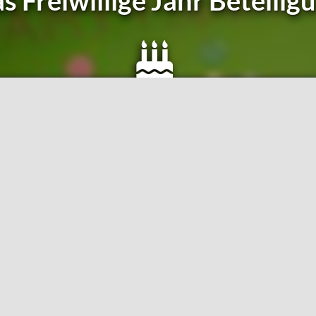
s Freiwillige Jahr Beteilig
seit 2014
Frei­wil­li­gen­dienst­an­bie­ter in Berlin
Du bist dir unsi­cher oder hast