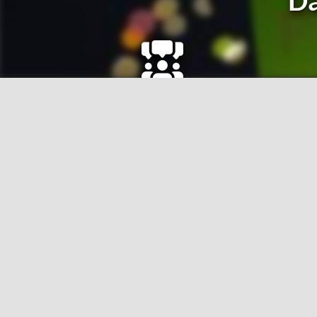
Da
von 8
ehe­ma­li­gen Frei­wil­li­gen entwickelt
Du hast Fragen?