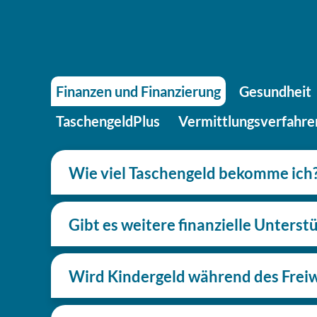
Finan­zen und Finanzierung
Gesund­heit
Taschen­geld­Plus
Ver­mitt­lungs­ver­fah­r
Wie viel Taschen­geld bekomme ich
Gibt es weitere finan­zi­el­le Unters
Wird Kin­der­geld während des Frei­wi