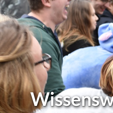
Wis­sens­w