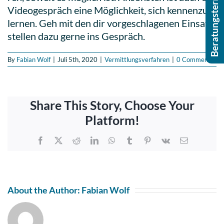
Beratungstermin buchen
Video­ge­spräch eine Mög­lich­keit, sich ken­nen­zu­
ler­nen. Geh mit den dir vor­ge­schla­ge­nen Ein­satz­
stel­len dazu gerne ins Gespräch.
By
Fabian Wolf
|
Juli 5th, 2020
|
Vermittlungsverfahren
|
0 Comments
Share This Story, Choose Your
Platform!
Facebook
X
Reddit
LinkedIn
WhatsApp
Tumblr
Pinterest
Vk
Email
About the Author:
Fabian Wolf