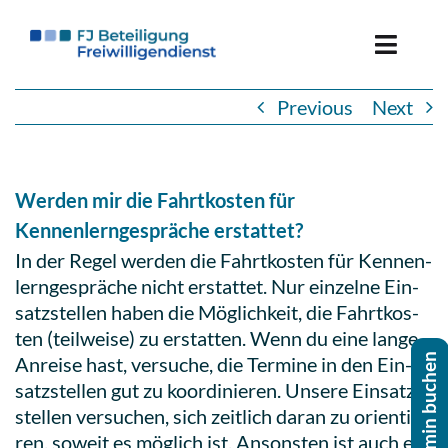
Skip
to
Toggle
content
Naviga
Previous
Next
Freiwillige*r werden
Ein­satz­stel­le werden
Werden mir die Fahrtkosten für
Kennenlerngespräche erstattet?
Über uns
In der Regel werden die Fahrt­kos­ten für Ken­nen­
lern­ge­sprä­che nicht erstat­tet. Nur ein­zel­ne Ein­
satz­stel­len haben
die Mög­lich­keit, die Fahrt­kos­
ten (teil­wei­se) zu erstat­ten. Wenn du eine lange
Anreise hast, ver­su­che, die Termine in den Ein­
satz­stel­len gut zu koor­di­nie­ren. Unsere Ein­satz­
stel­len ver­su­chen, sich zeit­lich daran zu ori­en­tie­
ren, soweit es möglich ist. Ansons­ten ist auch ein