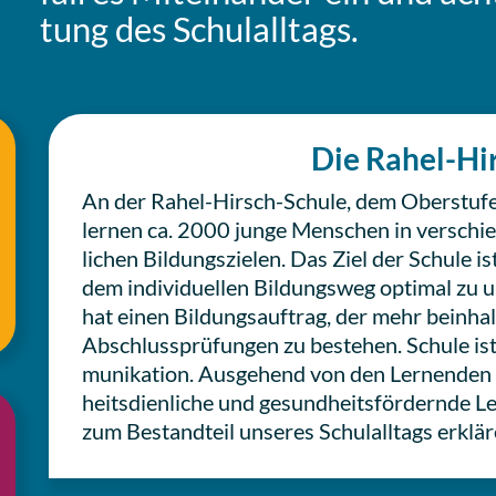
tung des Schulalltags.
Die Rahel-Hi
An der Rahel-Hirsch-Schule, dem Ober­stu­fe
lernen ca. 2000 junge Men­schen in ver­schie­
li­chen Bil­dungs­zie­len. Das Ziel der Schule i
dem indi­vi­du­el­len Bil­dungs­weg optimal zu
hat einen Bil­dungs­auf­trag, der mehr beinhal­
Abschluss­prü­fun­gen zu bestehen. Schule i
mu­ni­ka­ti­on. Aus­ge­hend von den Ler­nen­den
heits­dien­li­che und gesund­heits­för­dern­de 
zum Bestand­teil unseres Schul­all­tags erklär