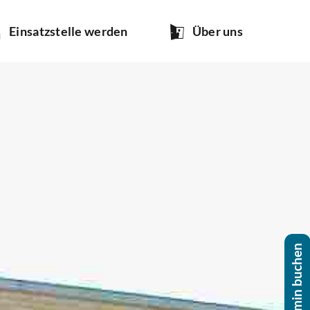
Ein­satz­stel­le werden
Über uns