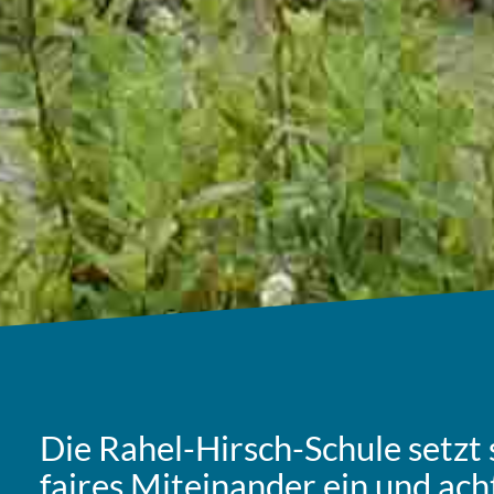
Die Rahel-Hirsch-Schule setzt s
faires Mit­ein­an­der ein und achte