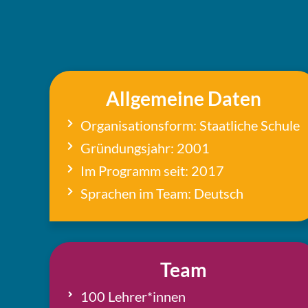
All­ge­mei­ne Daten
Orga­ni­sa­ti­ons­form: Staat­li­che Schule
Grün­dungs­jahr: 2001
Im Pro­gramm seit: 2017
Spra­chen im Team: Deutsch
Team
100 Lehrer*innen