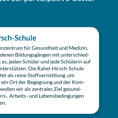
rsch-Schule
n­zen­trum für Gesund­heit und Medizin,
de­nen Bil­dungs­gän­gen mit unter­schied­
st es, jeden Schüler und jede Schü­le­rin auf
 unter­stüt­zen. Die Rahel-Hirsch-Schule
tet als reine Stoff­ver­mitt­lung, um
st ein Ort der Begeg­nung und der Kom­
 wollen wir als zen­tra­les Ziel gesund­
Lern‑, Arbeits- und Lebens­be­din­gun­gen
en.