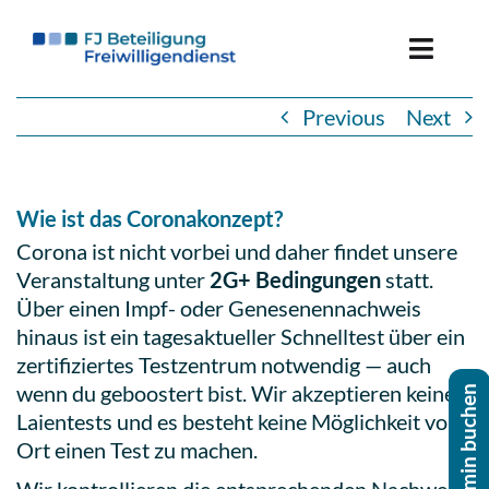
Skip
to
Toggle
content
Naviga
Previous
Next
Freiwillige*r werden
Ein­satz­stel­le werden
Wie ist das Coronakonzept?
Corona ist nicht vorbei und daher findet unsere
Über uns
Ver­an­stal­tung unter
2G+ Bedin­gun­gen
statt.
Über einen Impf- oder Gene­se­nen­nach­weis
hinaus ist ein tages­ak­tu­el­ler Schnell­test über ein
zer­ti­fi­zier­tes Test­zen­trum not­wen­dig — auch
wenn du geboos­tert bist. Wir akzep­tie­ren keine
Lai­en­tests und es besteht keine Mög­lich­keit vor
Ort einen Test zu machen.