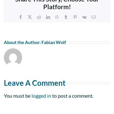
Platform!
Facebook
X
Reddit
LinkedIn
WhatsApp
Tumblr
Pinterest
Vk
Email
About the Author:
Fabian Wolf
Leave A Comment
You must be
logged in
to post a comment.