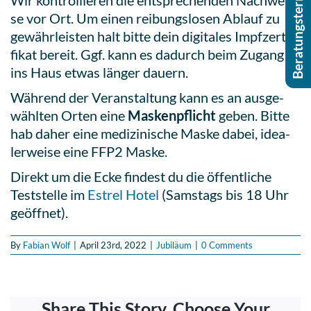
Beratungstermin buchen
Wir kon­trol­lie­ren die ent­spre­chen­den Nach­wei­
se vor Ort. Um einen rei­bungs­lo­sen Ablauf zu
gewähr­leis­ten halt bitte dein digi­ta­les Impf­zer­ti­
fi­kat bereit. Ggf. kann es dadurch beim Zugang
ins Haus etwas länger dauern.
Während der Ver­an­stal­tung kann es an aus­ge­
wähl­ten Orten eine
Mas­ken­pflicht
geben. Bitte
hab daher eine medi­zi­ni­sche Maske dabei, idea­
ler­wei­se eine FFP2 Maske.
Direkt um die Ecke findest du die öffent­li­che
Test­stel­le im
Estrel Hotel
(Sams­tags bis 18 Uhr
geöffnet).
By
Fabian Wolf
|
April 23rd, 2022
|
Jubiläum
|
0 Comments
Share This Story, Choose Your