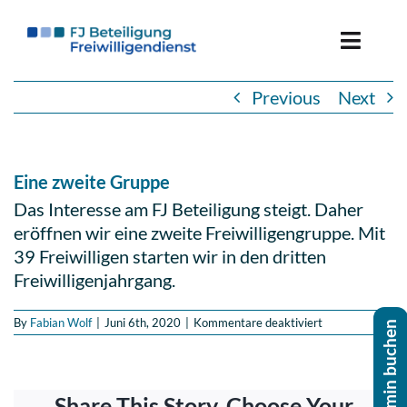
Skip
to
Toggle
content
Naviga
Previous
Next
Freiwillige*r werden
Ein­satz­stel­le werden
Eine zweite Gruppe
Das Inter­es­se am FJ Betei­li­gung steigt. Daher
Über uns
eröff­nen wir eine zweite Frei­wil­li­gen­grup­pe. Mit
39 Frei­wil­li­gen starten wir in den dritten
Freiwilligenjahrgang.
für
By
Fabian Wolf
|
Juni 6th, 2020
|
Kommentare deaktiviert
Eine
zweite
Gruppe
Share This Story, Choose Your