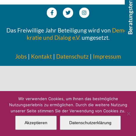
Beratungstermin buchen
Das Frei­wil­li­ge Jahr Betei­li­gung wird von
Demo­
kra­tie und Dialog e.V.
umgesetzt.
Jobs
|
Kontakt
|
Daten­schutz
|
Impres­sum
Wir verwenden Cookies, um Ihnen das bestmögliche
Nutzungserlebnis zu ermöglichen. Durch die weitere Nutzung
unserer Seite stimmen Sie der Verwendung von Cookies zu.
Akzeptieren
Datenschutzerklärung