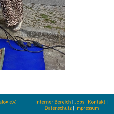
log e.V.
Inter­ner Bereich
|
Jobs
|
Kontakt
|
Daten­schutz
|
Impres­sum