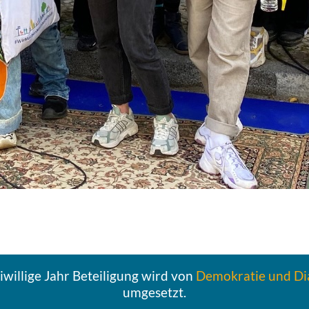
­wil­li­ge Jahr Betei­li­gung wird von
Demo­kra­tie und Dia
umgesetzt.