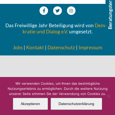
Beratungstermin buchen
Das Frei­wil­li­ge Jahr Betei­li­gung wird von
Demo­
kra­tie und Dialog e.V.
umgesetzt.
Jobs
|
Kontakt
|
Daten­schutz
|
Impres­sum
Wir verwenden Cookies, um Ihnen das bestmögliche
Nutzungserlebnis zu ermöglichen. Durch die weitere Nutzung
unserer Seite stimmen Sie der Verwendung von Cookies zu.
Akzeptieren
Datenschutzerklärung