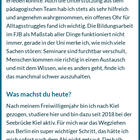
erleben konnte. Auch die Unter­stüt­zung aus dem
päd­ago­gi­schen Team hab ich stets als sehr hilf­reich
und ange­nehm wahr­ge­nom­men, ein offenes Ohr für
All­tags­strug­gles fand ich wichtig. Die Bil­dungs­ar­beit
im FJB als Maßstab aller Dinge funk­tio­niert nicht
immer, gerade in der Uni merke ich, wie mich viele
Sachen stören: Semi­na­re sind furcht­bar ver­schult,
Men­schen kommen nie richtig in einen Aus­tausch
und mit dem Wissen, wie es anders geht, finde ich
das manch­mal schwer auszuhalten.
Was machst du heute?
Nach meinem Frei­wil­li­gen­jahr bin ich nach Kiel
gezogen, stu­die­re hier und bin dazu seit 2018 bei der
See­brü­cke Kiel aktiv. Für mich war das Weg­zie­hen
aus Berlin ein super wich­ti­ger Schritt, das hätte ich
mich sofort nach dem Abi nicht getraut. Deshalb