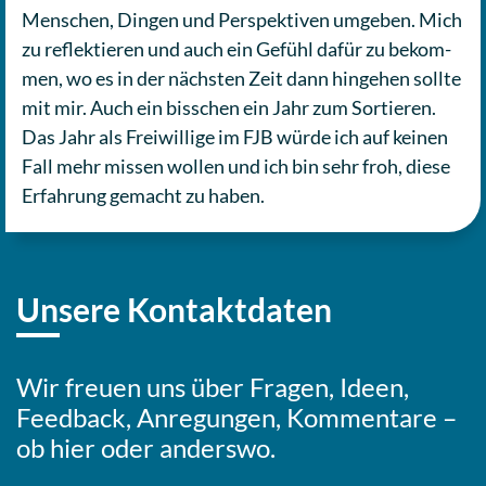
Men­schen, Dingen und Per­spek­ti­ven umgeben. Mich
zu reflek­tie­ren und auch ein Gefühl dafür zu bekom­
men, wo es in der nächs­ten Zeit dann hin­ge­hen sollte
mit mir. Auch ein biss­chen ein Jahr zum Sor­tie­ren.
Das Jahr als Frei­wil­li­ge im FJB würde ich auf keinen
Fall mehr missen wollen und ich bin sehr froh, diese
Erfah­rung gemacht zu haben.
Unsere Kontaktdaten
Wir freuen uns über Fragen, Ideen,
Feed­back, Anre­gun­gen, Kom­men­ta­re –
ob hier oder anderswo.