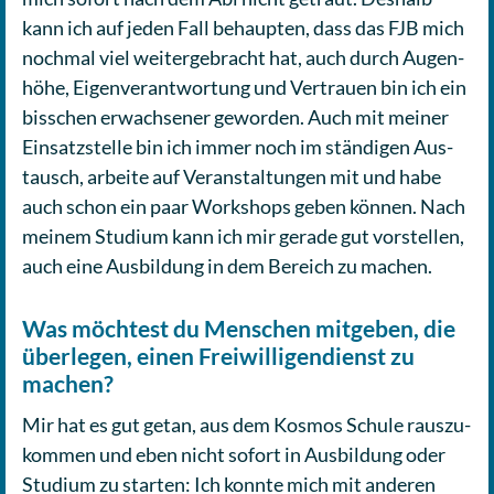
kann ich auf jeden Fall behaup­ten, dass das FJB mich
nochmal viel wei­ter­ge­bracht hat, auch durch Augen­
hö­he, Eigen­ver­ant­wor­tung und Ver­trau­en bin ich ein
biss­chen erwach­se­ner gewor­den. Auch mit meiner
Ein­satz­stel­le bin ich immer noch im stän­di­gen Aus­
tausch, arbeite auf Ver­an­stal­tun­gen mit und habe
auch schon ein paar Work­shops geben können. Nach
meinem Studium kann ich mir gerade gut vor­stel­len,
auch eine Aus­bil­dung in dem Bereich zu machen.
Was möchtest du Menschen mitgeben, die
überlegen, einen Freiwilligendienst zu
machen?
Mir hat es gut getan, aus dem Kosmos Schule raus­zu­
kom­men und eben nicht sofort in Aus­bil­dung oder
Studium zu starten: Ich konnte mich mit anderen