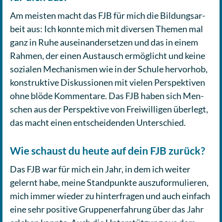
Am meisten macht das FJB für mich die Bil­dungs­ar­
beit aus: Ich konnte mich mit diver­sen Themen mal
ganz in Ruhe aus­ein­an­der­set­zen und das in einem
Rahmen, der einen Aus­tausch ermög­licht und keine
sozia­len Mecha­nis­men wie in der Schule her­vor­hob,
kon­struk­ti­ve Dis­kus­sio­nen mit vielen Per­spek­ti­ven
ohne blöde Kom­men­ta­re. Das FJB haben sich Men­
schen aus der Per­spek­ti­ve von Frei­wil­li­gen über­legt,
das macht einen ent­schei­den­den Unterschied.
Wie schaust du heute auf dein FJB zurück?
Das FJB war für mich ein Jahr, in dem ich weiter
gelernt habe, meine Stand­punk­te aus­zu­for­mu­lie­ren,
mich immer wieder zu hin­ter­fra­gen und auch einfach
eine sehr posi­ti­ve Grup­pen­er­fah­rung über das Jahr