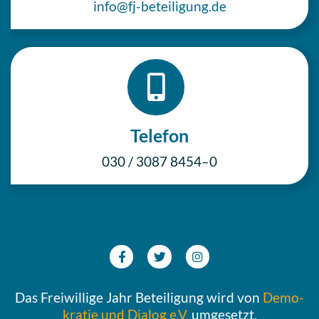
info@fj-beteiligung.de
Telefon
030 / 3087 8454–0
Das Frei­wil­li­ge Jahr Betei­li­gung wird von
Demo­
kra­tie und Dialog e.V.
umgesetzt.