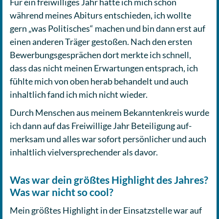
Für ein frei­wil­li­ges Jahr hatte ich mich schon
während meines Abiturs ent­schie­den, ich wollte
gern „was Poli­ti­sches“ machen und bin dann erst auf
einen anderen Träger gesto­ßen. Nach den ersten
Bewer­bungs­ge­sprä­chen dort merkte ich schnell,
dass das nicht meinen Erwar­tun­gen ent­sprach, ich
fühlte mich von oben herab behan­delt und auch
inhalt­lich fand ich mich nicht wieder.
Durch Men­schen aus meinem Bekann­ten­kreis wurde
ich dann auf das Frei­wil­li­ge Jahr Betei­li­gung auf­
merk­sam und alles war sofort per­sön­li­cher und auch
inhalt­lich viel­ver­spre­chen­der als davor.
Was war dein größtes Highlight des Jahres?
Was war nicht so cool?
Mein größtes High­light in der Ein­satz­stel­le war auf