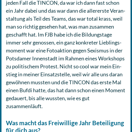
jeden Fall die TINCON, da war ich dann fast schon
ein Jahr dabei und das war dann die aller­ers­te Ver­an­
stal­tung als Teil des Teams, das war total krass, weil
man so richtig gesehen hat, was man zusam­men
geschafft hat. Im FJB habe ich die Bil­dungs­ta­ge
immer sehr genos­sen, ein ganz kon­kre­ter Lieb­lings­
mo­ment war eine Foto­ak­ti­on gegen Sexis­mus in der
Pots­da­mer Innen­stadt im Rahmen eines Work­shops
zu poli­ti­schem Protest. Nicht so cool war mein Ein­
stieg in meiner Ein­satz­stel­le, weil wir alle uns daran
gewöh­nen mussten und die TINCON das erste Mal
einen Bufdi hatte, das hat dann schon einen Moment
gedau­ert, bis alle wussten, wie es gut
zusammenläuft.
Was macht das Freiwillige Jahr Beteiligung
für dich aus?