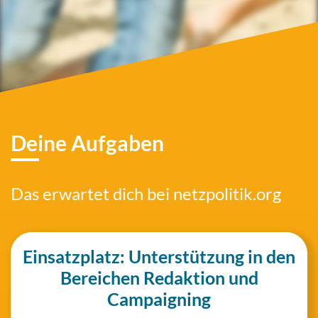
Deine Aufgaben
Das erwar­tet dich bei netzpolitik.org
Ein­satz­platz: Unter­stüt­zung in den
Berei­chen Redak­ti­on und
Campaigning