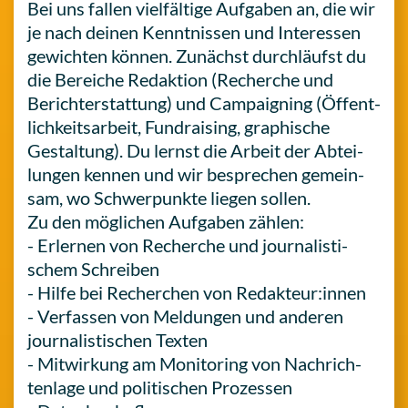
Bei uns fallen viel­fäl­ti­ge Auf­ga­ben an, die wir
je nach deinen Kennt­nis­sen und Inter­es­sen
gewich­ten können. Zunächst durch­läufst du
die Berei­che Redak­ti­on (Recher­che und
Bericht­erstat­tung) und Cam­paig­ning (Öffent­
lich­keits­ar­beit, Fund­rai­sing, gra­phi­sche
Gestal­tung). Du lernst die Arbeit der Abtei­
lun­gen kennen und wir bespre­chen gemein­
sam, wo Schwer­punk­te liegen sollen.
Zu den mög­li­chen Auf­ga­ben zählen:
- Erler­nen von Recher­che und jour­na­lis­ti­
schem Schreiben
- Hilfe bei Recher­chen von Redakteur:innen
- Ver­fas­sen von Mel­dun­gen und anderen
jour­na­lis­ti­schen Texten
- Mit­wir­kung am Moni­to­ring von Nach­rich­
ten­la­ge und poli­ti­schen Prozessen