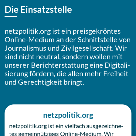
Die Einsatzstelle
netzpolitik.org ist ein preis­ge­krön­tes
Online-Medium an der Schnitt­stel­le von
Jour­na­lis­mus und Zivil­ge­sell­schaft. Wir
sind nicht neutral, sondern wollen mit
unserer Bericht­erstat­tung eine Digi­ta­li­
sie­rung fördern, die allen mehr Frei­heit
und Gerech­tig­keit bringt.
netzpolitik.org
netzpolitik.org ist ein viel­fach aus­ge­zeich­ne­
tes gemein­nüt­zi­ges Online-Medium. Wir