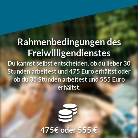
Rahmenbedingungen des
Freiwilligendienstes
Du kannst selbst ent­schei­den, ob du lieber 30
Stunden arbei­test und 475 Euro erhältst oder
ob du 35 Stunden arbei­test und 555 Euro
erhältst.
475€ oder 555 €