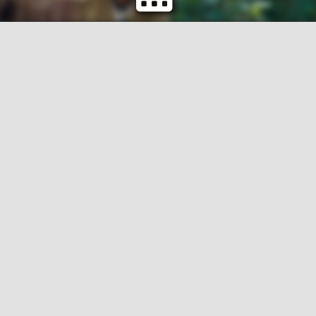
12 Monate
in der Einsatzstelle
26
Bil­dungs­ta­ge