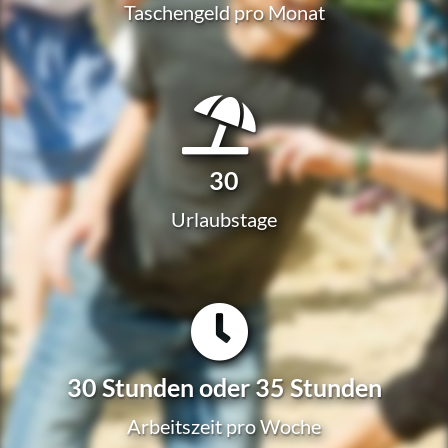
Taschen­geld pro Monat
30
Urlaubs­ta­ge
30 Stunden oder 35 Stunden
Arbeits­zeit pro Woche