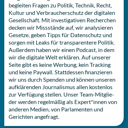
beglei­ten Fragen zu Politik, Technik, Recht,
Kultur und Ver­brau­cher­schutz der digi­ta­len
Gesell­schaft. Mit inves­ti­ga­ti­ven Recher­chen
decken wir Miss­stän­de auf, wir ana­ly­sie­ren
Gesetze, geben Tipps für Daten­schutz und
sorgen mit Leaks für trans­pa­ren­te­re Politik.
Außer­dem haben wir einen Podcast, in dem
wir die digi­ta­le Welt erklä­ren. Auf unserer
Seite gibt es keine Werbung, kein Track­ing
und keine Paywall. Statt­des­sen finan­zie­ren
wir uns durch Spenden und können unseren
auf­klä­ren­den Jour­na­lis­mus allen kos­ten­los
zur Ver­fü­gung stellen. Unser Team-Mit­glie­
der werden regel­mä­ßig als Expert*innen von
anderen Medien, von Par­la­men­ten und
Gerich­ten angefragt.