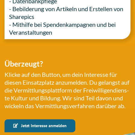
- Daten­bank­pfle­ge
- Bebil­de­rung von Arti­keln und Erstel­len von
Sharepics
- Mit­hil­fe bei Spen­den­kam­pa­gnen und bei
Veranstaltungen
Über­zeugt?
Klicke auf den Button, um dein Inter­es­se für
diesen Ein­satz­platz anzu­mel­den. Du gelangst auf
die Ver­mitt­lungs­platt­form der Frei­wil­li­gen­diens­
te Kultur und Bildung. Wir sind Teil davon und
wickeln das Ver­mitt­lungs­ver­fah­ren darüber ab.
Jetzt Inter­es­se anmelden