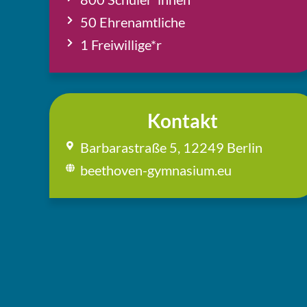
50 Ehren­amt­li­che
1 Freiwillige*r
Kontakt
Bar­ba­r­a­stra­ße 5, 12249 Berlin
beethoven-gymnasium.eu