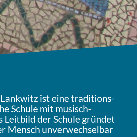
nk­witz ist eine tra­di­ti­ons­
a­che Schule mit musisch-
s Leit­bild der Schule gründet
er Mensch unver­wech­sel­bar