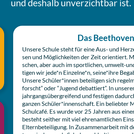
und deshalb unver­zicht­bar ist.
Das Beet­ho­ven
Unsere Schule steht für eine Aus- und Her­zen
sen und Mög­lich­kei­ten der Zeit ori­en­tiert.
schen, aber auch im sport­li­chen, umwelt-und 
ti­gen wir jede*n Einzelne*n, seine*ihre Bega­
Unsere Schüler*innen betei­li­gen sich regel­
forscht” oder “Jugend debat­tiert”. In unser
jahr­gangs­über­grei­fend und fes­ti­gen dadu
ganzen Schüler*innenschaft. Ein belieb­ter Mi
Schul­ca­fé. Es wurde vor 25 Jahren aus einer 
besteht seither mit viel ehren­amt­li­chen Einsa
Eltern­be­tei­li­gung. In Zusam­men­ar­beit mit d