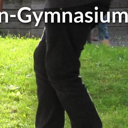
n-Gym­na­si­u