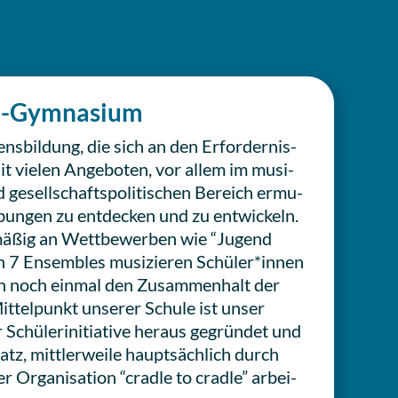
-Gym­na­si­um
s­bil­dung, die sich an den Erfor­der­nis­
 Mit vielen Ange­bo­ten, vor allem im musi­
gesell­schafts­po­li­ti­schen Bereich ermu­
bun­gen zu ent­de­cken und zu ent­wi­ckeln.
mä­ßig an Wett­be­wer­ben wie “Jugend
en 7 Ensem­bles musi­zie­ren Schüler*innen
rch noch einmal den Zusam­men­halt der
t­tel­punkt unserer Schule ist unser
Schü­ler­initia­ti­ve heraus gegrün­det und
tz, mitt­ler­wei­le haupt­säch­lich durch
er Orga­ni­sa­ti­on “cradle to cradle” arbei­