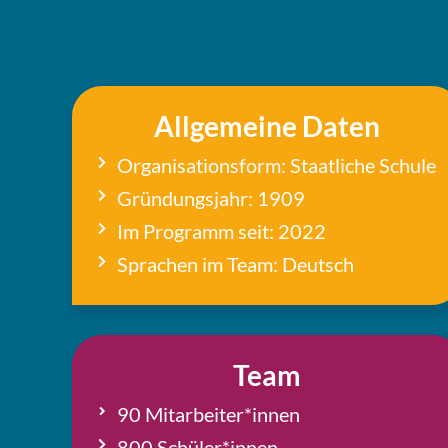
All­ge­mei­ne Daten
Orga­ni­sa­ti­ons­form: Staat­li­che Schule
Grün­dungs­jahr: 1909
Im Pro­gramm seit: 2022
Spra­chen im Team: Deutsch
Team
90 Mitarbeiter*innen
800 Schüler*innen