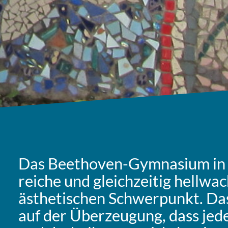
Das Beet­ho­ven-Gym­na­si­um in La
rei­che und gleich­zei­tig hell­w
ästhe­ti­schen Schwer­punkt. Da
auf der Über­zeu­gung, dass jed